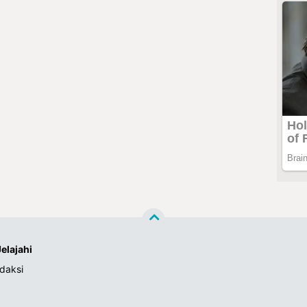
Jelajahi
daksi