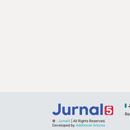
Re
©
‧
Jurnal5
| All Rights Reserved.
Developed by
Additional Articles