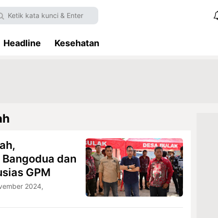
Headline
Kesehatan
ah
ah,
 Bangodua dan
usias GPM
ovember 2024,