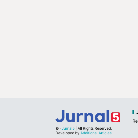
Re
©
‧
Jurnal5
| All Rights Reserved.
Developed by
Additional Articles