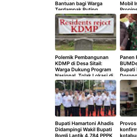
Bantuan bagi Warga
Mobil I
Terdampak Puting
Propin
Beliung di Desa Papan
Rejo
Polemik Pembangunan
Panen 
KDMP di Desa Sitail:
BUMDes
Warga Dukung Program
Bupati
Nasional, Tolak Lokasi di
Dorong
Lahan Makam
Desa d
Bupati Hamartoni Ahadis
Provos
Didampingi Wakil Bupati
konfirm
Romli Lantik 4.784 PPPK
kotabu