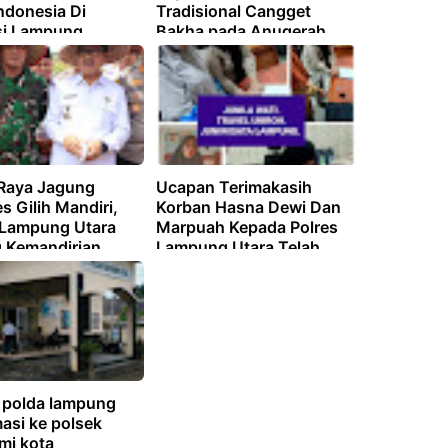
ndonesia Di
Tradisional Cangget
si Lampung
Bakha pada Anugerah
Kebudayaan PWI Pusat
2026
Raya Jagung
Ucapan Terimakasih
 Gilih Mandiri,
Korban Hasna Dewi Dan
 Lampung Utara
Marpuah Kepada Polres
 Kemandirian
Lampung Utara Telah
i Abung Selatan
Mengungkap Menangkap
Pelaku Penipuan Travel
Umroh
 polda lampung
asi ke polsek
mi kota